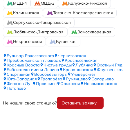
МЦД-4
МЦД-3
Калужско-Рижская
Калининская
Таганско-Краснопресненская
Серпуховско-Тимирязевская
Люблинско-Дмитровская
Замоскворецкая
Некрасовская
Бутовская
Бульвар Рокоссовского
Черкизовская
Преображенская площадь
Красносельская
Красные Ворота
Чистые пруды
Лубянка
Охотный Ряд
Библиотека имени Ленина
Кропоткинская
Фрунзенская
Спортивная
Воробьёвы горы
Университет
Юго-Западная
Тропарёво
Румянцево
Саларьево
Филатов Луг
Прокшино
Ольховая
Новомосковская
Потапово
Не нашли свою станцию?
Оставить заявку