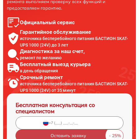
ремонта выполняем проверку всех функций и
предоставляем гарантию.
Официальный сервис
Гарантийное обслуживание
источника бесперебойного питания БАСТИОН SKAT-
UPS 1000 (24V) до 3 лет
Диагностика за наш счет,
ремонт по желанию
Бесплатный выезд курьера
в день обращения
Срочный ремонт
источника бесперебойного питания БАСТИОН SKAT-
UPS 1000 (24V) от 35 минут
Бесплатная консультация со
специалистом
Оставить заявку