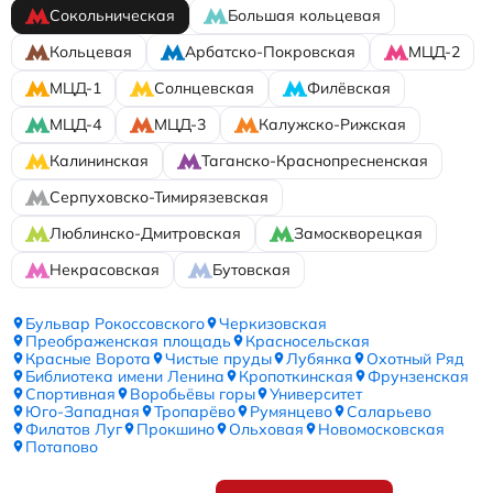
Сокольническая
Большая кольцевая
Кольцевая
Арбатско-Покровская
МЦД-2
МЦД-1
Солнцевская
Филёвская
МЦД-4
МЦД-3
Калужско-Рижская
Калининская
Таганско-Краснопресненская
Серпуховско-Тимирязевская
Люблинско-Дмитровская
Замоскворецкая
Некрасовская
Бутовская
Бульвар Рокоссовского
Черкизовская
Преображенская площадь
Красносельская
Красные Ворота
Чистые пруды
Лубянка
Охотный Ряд
Библиотека имени Ленина
Кропоткинская
Фрунзенская
Спортивная
Воробьёвы горы
Университет
Юго-Западная
Тропарёво
Румянцево
Саларьево
Филатов Луг
Прокшино
Ольховая
Новомосковская
Потапово