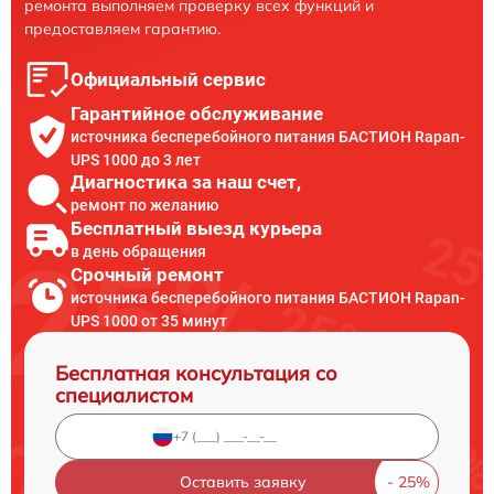
ремонта выполняем проверку всех функций и
предоставляем гарантию.
Официальный сервис
Гарантийное обслуживание
источника бесперебойного питания БАСТИОН Rapan-
UPS 1000 до 3 лет
Диагностика за наш счет,
ремонт по желанию
Бесплатный выезд курьера
в день обращения
Срочный ремонт
источника бесперебойного питания БАСТИОН Rapan-
UPS 1000 от 35 минут
Бесплатная консультация со
специалистом
Оставить заявку